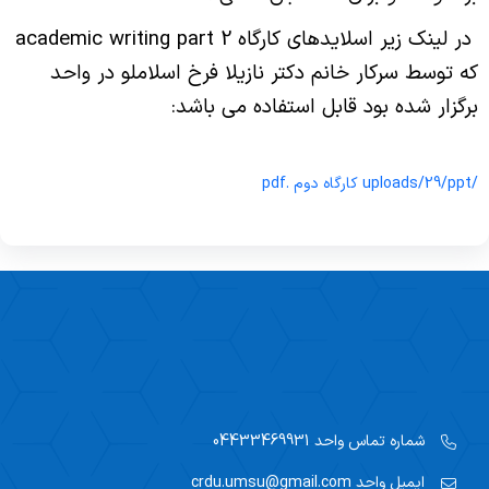
crossover trials
سال 1405
جلسات 1398
در لینک زیر اسلایدهای کارگاه academic writing part 2
مقالات 1403
معرفی واحد
جلسات 1399
که توسط سرکار خانم دکتر نازیلا فرخ اسلاملو در واحد
مقالات 1404
تحلیل بقا
برنامه راهبردی
برگزار شده بود قابل استفاده می باشد:
جلسات 1400
اعضاء شورای پژوهشی
شناخت و کنترل مخدوشگرها
جلسات 1401
/uploads/29/ppt کارگاه دوم .pdf
نرم افزار فوکاسکی
اعضای کمیته اخلاق
جلسات 1402
مشاوران واحد
اقدامات مرتبط با کووید-19
جلسات 1403
مدلسازی کوید 19 در استان آذربایجان غربی
خلاصه عملکرد واحد
جلسات 1404
طرح های مصوب
درج وابستگی سازمانی
جلسات 1405
مراکز ثبت دانشگاه
شماره تماس واحد
04433469931
ایمیل واحد
crdu.umsu@gmail.com