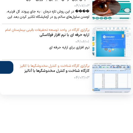
04/07/03
���� در این روش تازه درمان : به جای پیوند کل قرنیه،
اومدن سلول‌های سالم رو در آزمایشگاه تکثیر کردن بعد این
سلول‌ها رو مثل یه تزریق ساده به چشم بیمار وارد کردن ✨
نتیجه: * سلول‌ها خودشونو به لایه داخلی چشم چسبوندن *
برگزاری کارگاه در واحد توسعه تحقیقات بالینی بیمارستان امام
آب اضافه رو بیرون کشیدن * قرنیه دوباره شفاف شد و دید
ارایه حرفه ای با نرم افزار فوکاسکی
خمینی (ره)
بیمار برگشت! ����
04/06/01
نرم افزاری برای ارایه حرفه ای
برگزاری کارگاه شناخت و کنترل مخدوشگرها با آنالیز
کارگاه شناخت و کنترل مخدوشگرها با آنالیز
کوواریانس(ANCOVA)
کوواریانس(ANCOVA):درک مفاهیم و تمرین عملی با
04/03/03
SPSSو Stata