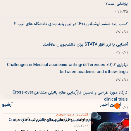
پزشکی است؟
02/10/25
کسب رتبه ششم ارزشیابی 1400 در بین رتبه بندی دانشگاه های تیپ 2
02/10/01
آشنایی با نرم افزار STATA برای دانشجویان علاقمند
02/10/01
برگزاری کارگاه Challenges in Medical academic writing: differences
between academic and othewrtings
02/10/01
کارگاه دوره طراحی و تحلیل کارآزمایی های بالینی متقاطع:Cross-over
clinical trials
آخرین اخبار
آرشیو
02/10/01
انقلابی در درمان سرطان
سلولهای ایمنی مهندسی شده، درمانی «آماده-برای-
برگزاری کارگاه دوره طراحی و تحلیل کارآزمایی های بالینی متقاطع:Cross-
مصرف» ارائه میدهند
05/04/22
over clinical trials