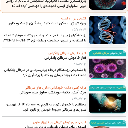
پپژوهشگران دانشگاه کالیفرنیا، لسآنجلس (UCLA) با روشی
02/10/01
نوین، سلولهای ایمنی قدرتمندی را مهندسی کرده اند که
میتوانند مسیر درمان سرطان را متحول کنند. این سلولها که
برای استفاده به صورت آماده-برای-مصرف (off-the-shelf)
انقلابی در راه است:
طراحی شده اند، نویدبخش درمانی سریعتر، در دسترس تر و
ویرایش ژن ممکن است کلید پیشگیری از سندرم داون
مقرون به صرفه تر برای بیماران مبتلا به سرطان های سخت، از
باشد.
05/03/07
جمله سرطان تخمدان، هستند.
پژوهشگران ژاپنی در گامی بلند و امیدوارکننده، موفق شده اند
با استفاده از فناوری پیشرفته ویرایش ژن **CRISPR-Cas9**،
کروموزوم اضافی مسبب سندرم داون را در محیط آزمایشگاهی
حذف کنند. این کشف که در مجله معتبر **PNAS Nexus**
آغاز خاموش سرطان پانکراس
منتشر شده، دریچه ای تازه به سوی درمان های احتمالی برای
آغاز خاموش سرطان پانکراس
این بیماری ژنتیکی در آینده می گشاید.
04/07/13
با تشخیص زودهنگام مرحله پیش‌سرطانی در سرطان پانکراس
ممکنه بشه روند بیماری رو کند یا پیشگیری کرد.
مرگ آهنی: دکمه خودکشی سلول های سرطانی
مرگ آهنی: دکمه خودکشی سلول های سرطانی
04/07/13
محققان با خاموش کردن یه آنزیم به اسم STK17B فهمیدن
سلول‌های سرطانی میلوما خودش رو نابود کرد.
امیدی برای درمان نابینایی با تزریق سلول
امیدی برای درمان نابینایی با تزریق سلول